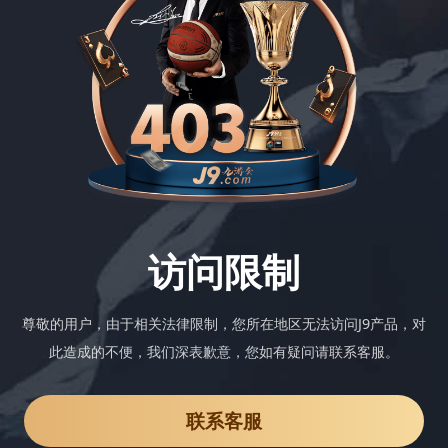
访问限制
尊敬的用户，由于相关法律限制，您所在地区无法访问J9产品，对
此造成的不便，我们深表歉意，您如有疑问请联系客服。
联系客服