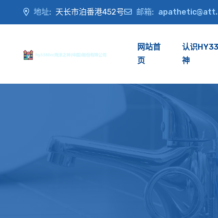
地址:
天长市泊番港452号
邮箱:
apathetic@att
网站首
认识HY3
页
神