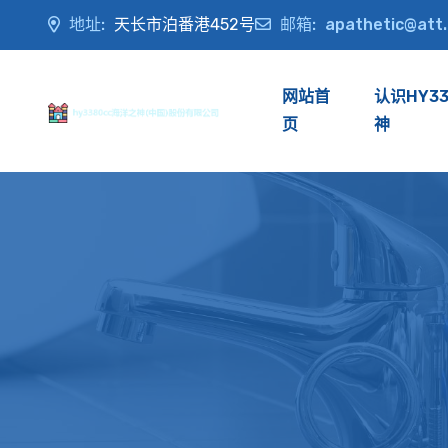
地址:
天长市泊番港452号
邮箱:
apathetic@att
网站首
认识HY3
页
神