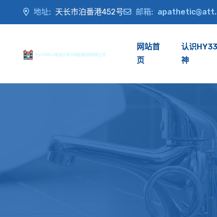
地址:
天长市泊番港452号
邮箱:
apathetic@att
网站首
认识HY3
页
神